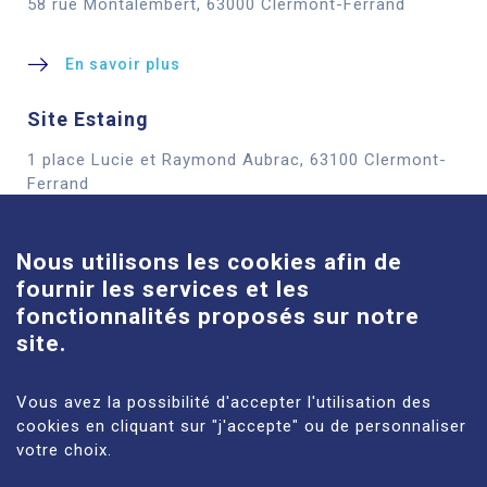
58 rue Montalembert, 63000 Clermont-Ferrand
En savoir plus
Site Estaing
1 place Lucie et Raymond Aubrac, 63100 Clermont-
Cookies
Ferrand
En savoir plus
Nous utilisons les cookies afin de
fournir les services et les
Site Louise-Michel
fonctionnalités proposés sur notre
61 route de Châteaugay, 63118 Cébazat
site.
En savoir plus
Vous avez la possibilité d'accepter l'utilisation des
cookies en cliquant sur "j'accepte" ou de personnaliser
votre choix.