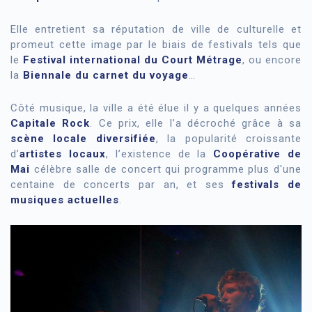
Elle entretient sa réputation de ville de culturelle et
promeut cette image par le biais de festi­vals tels que
le
Festival international du Court Métrage
, ou encore
la
Biennale du carnet du voyage
…
Côté musique, la ville a été élue il y a quelques années
Capitale Rock
. Ce prix, elle l’a décroché grâce à sa
scène locale diversi­fiée
, la popularité croissante
d’
artistes locaux
, l’existence de la
Coopérative de
Mai
célèbre salle de concert qui programme plus d'une
centaine de concerts par an, et ses
festivals de
musiques actuelles
.