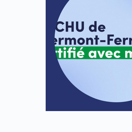
tion de la
nts presse, des