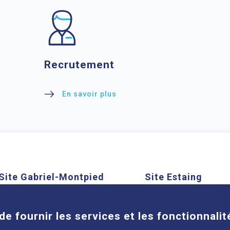
Recrutement
En savoir plus
Site Gabriel-Montpied
Site Estaing
Cookies
58 rue Montalembert, 63000
1 place Lucie et Ray
Clermont-Ferrand
63100 Clermont-Ferra
de fournir les services et les fonctionnalit