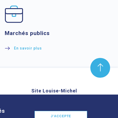
Marchés publics
En savoir plus
Site Louise-Michel
mond Aubrac,
61 route de Châteaugay, 63118
nd
Cébazat
és
J'ACCEPTE