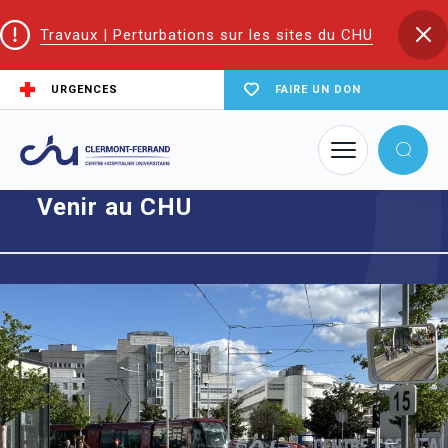
Travaux | Perturbations sur les sites du CHU
URGENCES
FAIRE UN DON
Accueil
Venir au CHU
Venir au CHU