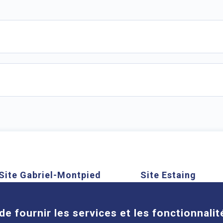
Site Gabriel-Montpied
Site Estaing
Cookies
58 rue Montalembert, 63000
1 place Lucie et Ray
Clermont-Ferrand
63100 Clermont-Ferra
de fournir les services et les fonctionnalit