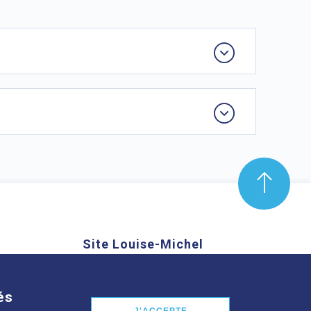
Site Louise-Michel
mond Aubrac,
61 route de Châteaugay, 63118
nd
Cébazat
és