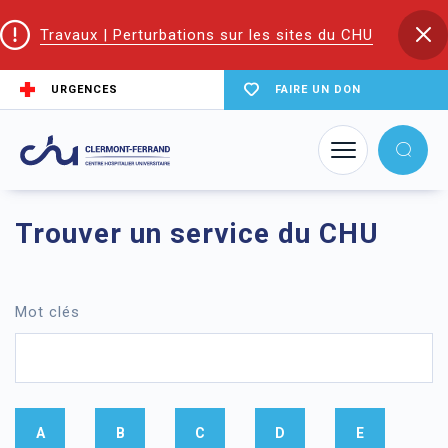
Travaux | Perturbations sur les sites du CHU
URGENCES
FAIRE UN DON
Accueil
Trouver un service du CHU
Trouver un service du CHU
Mot clés
A
B
C
D
E