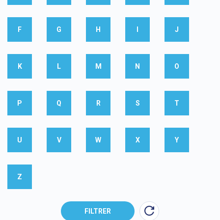
F
G
H
I
J
K
L
M
N
O
P
Q
R
S
T
U
V
W
X
Y
Z
FILTRER