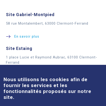
Site Gabriel-Montpied
58 rue Montalembert, 63000 Clermont-Ferrand
En savoir plus
Site Estaing
1 place Lucie et Raymond Aubrac, 63100 Clermont-
Cookies
Ferrand
En savoir plus
Nous utilisons les cookies afin de
fournir les services et les
Site Louise-Michel
fonctionnalités proposés sur notre
61 route de Châteaugay, 63118 Cébazat
site.