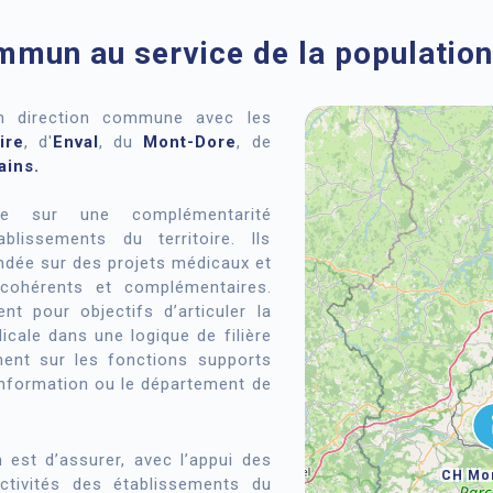
mmun au service de la populati
n direction commune avec les
ire
, d'
Enval
, du
Mont-Dore
, de
ains.
ie sur une complémentarité
blissements du territoire. Ils
ndée sur des projets médicaux et
 cohérents et complémentaires.
 pour objectifs d’articuler la
cale dans une logique de filière
ment sur les fonctions supports
’information ou le département de
 est d’assurer, avec l’appui des
CH Mo
ctivités des établissements du