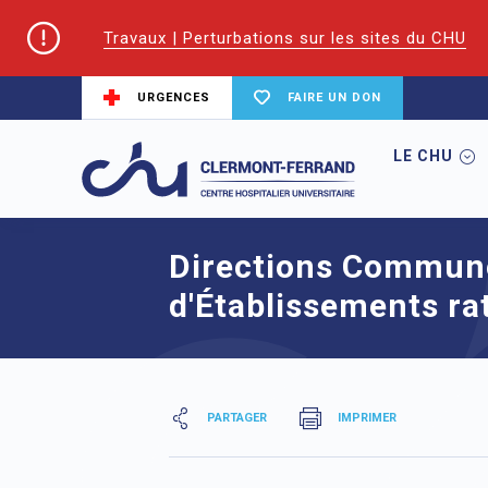
Travaux | Perturbations sur les sites du CHU
URGENCES
FAIRE UN DON
LE CHU
Accueil
Directions Communes d'Établiss
Directions Commun
d'Établissements r
PARTAGER
IMPRIMER