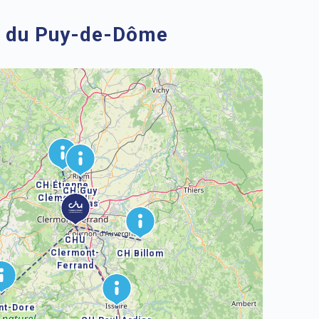
on du Puy-de-Dôme
CH Étienne
CH Guy
Clémentel
Thomas
CHU
Clermont-
CH Billom
Ferrand
nt-Dore