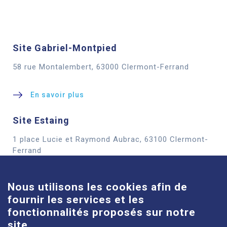
Site Gabriel-Montpied
58 rue Montalembert, 63000 Clermont-Ferrand
En savoir plus
Site Estaing
1 place Lucie et Raymond Aubrac, 63100 Clermont-
Cookies
Ferrand
En savoir plus
Nous utilisons les cookies afin de
fournir les services et les
Site Louise-Michel
fonctionnalités proposés sur notre
61 route de Châteaugay, 63118 Cébazat
site.