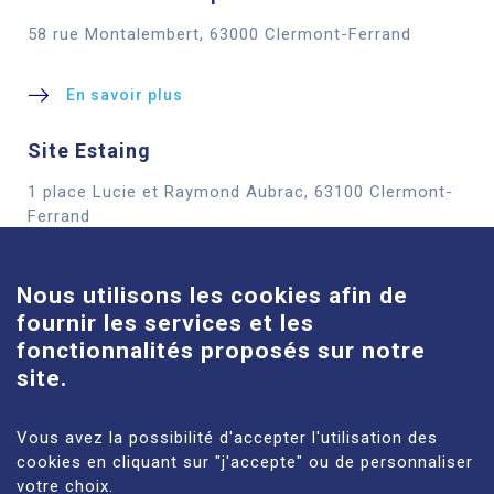
58 rue Montalembert, 63000 Clermont-Ferrand
En savoir plus
Site Estaing
1 place Lucie et Raymond Aubrac, 63100 Clermont-
Cookies
Ferrand
En savoir plus
Nous utilisons les cookies afin de
fournir les services et les
Site Louise-Michel
fonctionnalités proposés sur notre
61 route de Châteaugay, 63118 Cébazat
site.
En savoir plus
Vous avez la possibilité d'accepter l'utilisation des
cookies en cliquant sur "j'accepte" ou de personnaliser
votre choix.