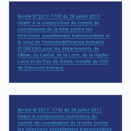
Arrêté N°2017-1739 du 28 juillet 2017
relatif à la composition du comité de
coordination de la lutte contre les
infections sexuellement transmissibles et
le virus de l’immunodéficience humaine
(COREVIH) pour les départements de
l'Allier, du Cantal, de la Loire, de la Haute-
Loire et du Puy-de-Dôme, installé au CHU
de Clermont-Ferrand.
Arrêté N°2017- 1742 du 28 juillet 2017
fixant la composition nominative du
comité de coordination de la lutte contre
les infections sexuellement transmissibles