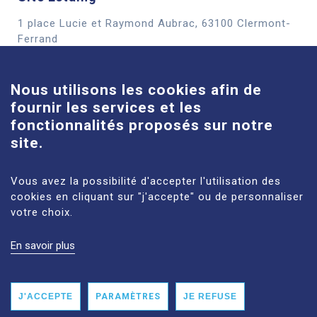
1 place Lucie et Raymond Aubrac, 63100 Clermont-
Cookies
Ferrand
En savoir plus
Nous utilisons les cookies afin de
fournir les services et les
Site Louise-Michel
fonctionnalités proposés sur notre
61 route de Châteaugay, 63118 Cébazat
site.
En savoir plus
Vous avez la possibilité d'accepter l'utilisation des
cookies en cliquant sur "j'accepte" ou de personnaliser
votre choix.
En savoir plus
MENTIONS LÉGALES
PLAN DU SITE
DONNÉES PERSONNELLES
ACCESSIBILITÉ : NON CONFORME
J'ACCEPTE
PARAMÈTRES
JE REFUSE