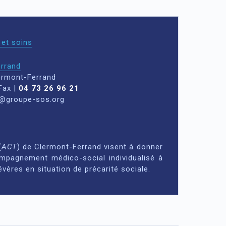
et soins
rrand
ermont-Ferrand
Fax |
04 73 26 96 21
d@groupe-sos.org
(
ACT
) de Clermont-Ferrand visent à donner
mpagnement médico-social individualisé à
ères en situation de précarité sociale.