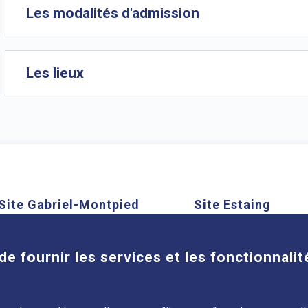
Les modalités d'admission
Les lieux
Site Gabriel-Montpied
Site Estaing
Cookies
58 rue Montalembert, 63000
1 place Lucie et Ray
Clermont-Ferrand
63100 Clermont-Ferra
de fournir les services et les fonctionnalit
En savoir plus
En savoir plus