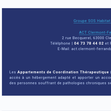
Groupe SOS Habitat 
ACT Clermont-Fe
2 rue Becquerel, 63000 Cl
Télélphone |
04 73 78 44 02
et 
E-Mail: act.clermont-ferran
Les
Appartements de Coordination Thérapeutique
accès à un hébergement adapté et apporter un acco
des personnes souffrant de pathologies chroniques sév