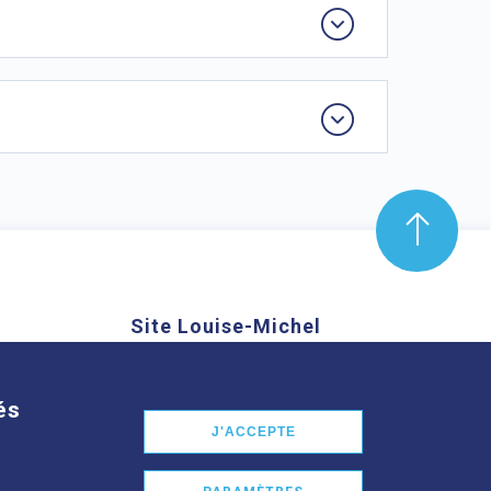
Site Louise-Michel
mond Aubrac,
61 route de Châteaugay, 63118
nd
Cébazat
és
J'ACCEPTE
En savoir plus