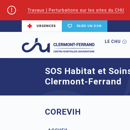
Travaux | Perturbations sur les sites du CHU
URGENCES
FAIRE UN DON
LE CHU
Accueil
CoReSS Auvergne Loire
SOS H
SOS Habitat et Soin
Clermont-Ferrand
COREVIH