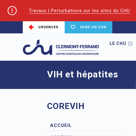
Travaux | Perturbations sur les sites du CHU
URGENCES
FAIRE UN DON
LE CHU
Accueil
CoReSS Auvergne Loire
VIH e
VIH et hépatites
COREVIH
ACCUEIL