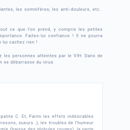
ntes, les somnifères, les anti-douleurs, etc…
out ce que l’on prend, y compris les petites
portance. Faites-lui confiance ! Il ne pourra
 lui cachez rien !
z les personnes atteintes par le VIH. Dans de
on se débarrasse du virus.
atite C. Et, Parmi les effets indésirables
 frissons, sueurs…), les troubles de l’humeur
anémie (baisse des globules rouges), la perte