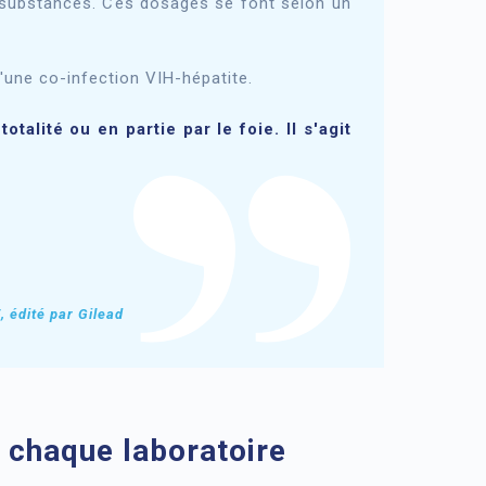
 substances. Ces dosages se font selon un
'une co-infection VIH-hépatite.
alité ou en partie par le foie. Il s'agit
, édité par Gilead
n chaque laboratoire