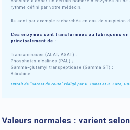
consiste à doser un certain nombre d'enzymes ou de
rythme défini par votre médecin.
Ils sont par exemple recherchés en cas de suspicion d
Ces enzymes sont transformées ou fabriquées en tot
principalement de :
Transaminases (ALAT, ASAT) ;
Phosphates alcalines (PAL) ;
Gamma-glutamyl transpeptidase (Gamma GT) ;
Bilirubine.
Extrait de "Carnet de route" rédigé par B. Canet et B. Loze, IDE
Valeurs normales : varient selo