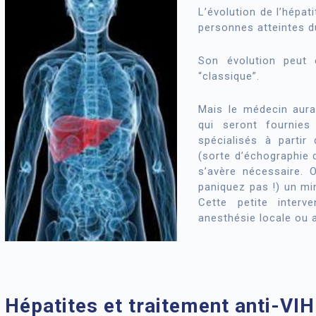
L’évolution de l’hépat
personnes atteintes d
Son évolution peut 
“classique”.
Mais le médecin aura
qui seront fournies
spécialisés à partir
(sorte d’échographie d
s’avère nécessaire. 
paniquez pas !) un min
Cette petite inter
anesthésie locale ou 
Hépatites et traitement anti-VIH