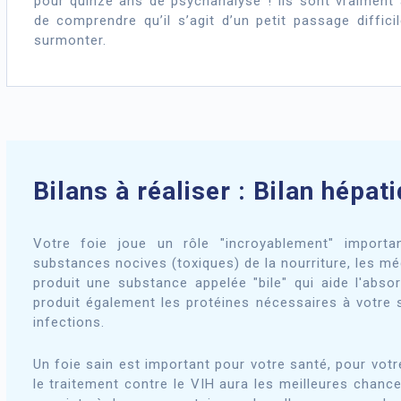
pour quinze ans de psychanalyse ! Ils sont vraimen
de comprendre qu’il s’agit d’un petit passage diffici
surmonter.
Bilans à réaliser : Bilan hépat
Votre foie joue un rôle "incroyablement" importan
substances nocives (toxiques) de la nourriture, les mé
produit une substance appelée "bile" qui aide l'absor
produit également les protéines nécessaires à votre 
infections.
Un foie sain est important pour votre santé, pour vot
le traitement contre le VIH aura les meilleures chance