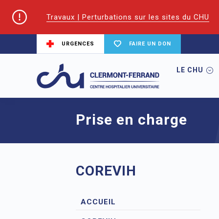
Travaux | Perturbations sur les sites du CHU
URGENCES
FAIRE UN DON
LE CHU
Accueil
CoReSS Auvergne Loire
Prise
Prise en charge
COREVIH
ACCUEIL