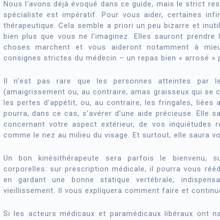
Nous l’avons déjà évoqué dans ce guide, mais le strict resp
spécialiste est impératif. Pour vous aider, certaines inf
thérapeutique. Cela semble a priori un peu bizarre et inut
bien plus que vous ne l’imaginez. Elles sauront prendr
choses marchent et vous aideront notamment à mieux 
consignes strictes du médecin – un repas bien « arrosé » 
Il n’est pas rare que les personnes atteintes par l
(amaigrissement ou, au contraire, amas graisseux qui se 
les pertes d’appétit, ou, au contraire, les fringales, liée
pourra, dans ce cas, s’avérer d’une aide précieuse. Elle 
concernant votre aspect extérieur, de vos inquiétudes r
comme le nez au milieu du visage. Et surtout, elle saura vo
Un bon kinésithérapeute sera parfois le bienvenu, s
corporelles: sur prescription médicale, il pourra vous réé
en gardant une bonne statique vertébrale, indispensa
vieillissement. Il vous expliquera comment faire et continu
Si les acteurs médicaux et paramédicaux libéraux ont na