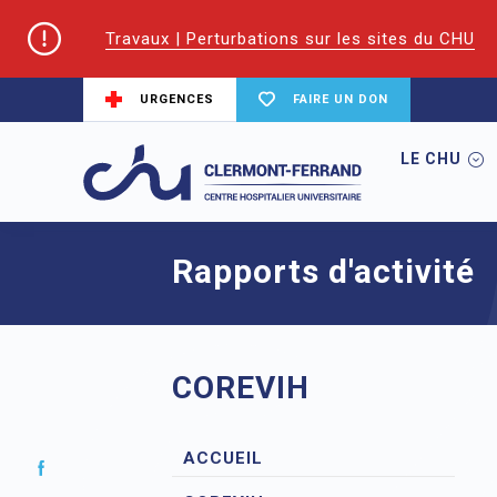
Travaux | Perturbations sur les sites du CHU
URGENCES
FAIRE UN DON
LE CHU
Accueil
CoReSS Auvergne Loire
Rappo
Rapports d'activité
COREVIH
ACCUEIL