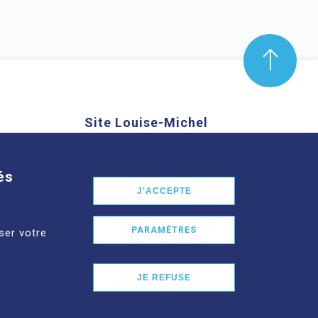
Site Louise-Michel
mond Aubrac,
61 route de Châteaugay, 63118
nd
Cébazat
és
J'ACCEPTE
En savoir plus
PARAMÈTRES
ser votre
JE REFUSE
026 CHU CLERMONT-FERRAND TOUS DROITS RÉSERVÉS