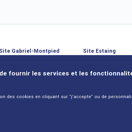
Site Gabriel-Montpied
Site Estaing
Cookies
58 rue Montalembert, 63000
1 place Lucie et Ray
Clermont-Ferrand
63100 Clermont-Ferra
de fournir les services et les fonctionnalit
En savoir plus
En savoir plus
tion des cookies en cliquant sur "j'accepte" ou de personnali
ACCESSIBILITÉ : NON
© 2
ES
CONFORME