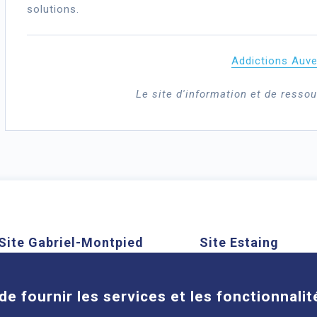
solutions.
Addictions Auv
Le site d'information et de ressou
Site Gabriel-Montpied
Site Estaing
Cookies
58 rue Montalembert, 63000
1 place Lucie et Ray
Clermont-Ferrand
63100 Clermont-Ferra
de fournir les services et les fonctionnalit