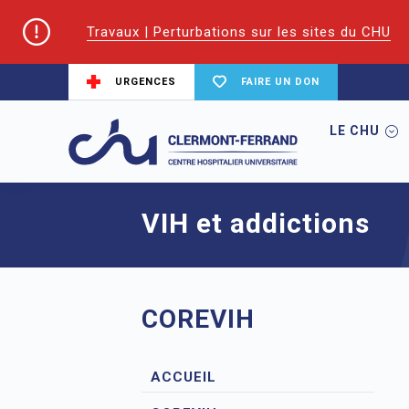
Travaux | Perturbations sur les sites du CHU
URGENCES
FAIRE UN DON
LE CHU
Accueil
CoReSS Auvergne Loire
VIH e
VIH et addictions
COREVIH
ACCUEIL