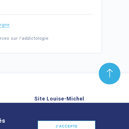
ergne
rces sur l'addictologie
Site Louise-Michel
mond Aubrac,
61 route de Châteaugay, 63118
nd
Cébazat
és
J'ACCEPTE