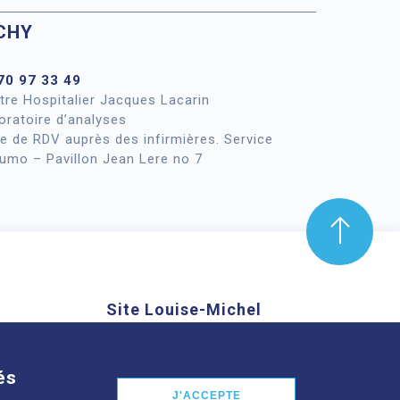
CHY
70 97 33 49
tre Hospitalier Jacques Lacarin
oratoire d’analyses
se de RDV auprès des infirmières. Service
umo – Pavillon Jean Lere no 7
Site Louise-Michel
mond Aubrac,
61 route de Châteaugay, 63118
nd
Cébazat
és
J'ACCEPTE