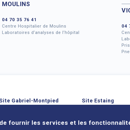
MOULINS
VI
04 70 35 76 41
Centre Hospitalier de Moulins
04 
Laboratoires d’analyses de l’hôpital
Cen
Lab
Pri
Pne
Site Gabriel-Montpied
Site Estaing
Cookies
58 rue Montalembert, 63000
1 place Lucie et Ray
Clermont-Ferrand
63100 Clermont-Ferra
de fournir les services et les fonctionnalit