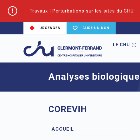
Travaux | Perturbations sur les sites du CHU
URGENCES
FAIRE UN DON
LE CHU
Accueil
CoReSS Auvergne Loire
Analy
Analyses biologique
COREVIH
ACCUEIL