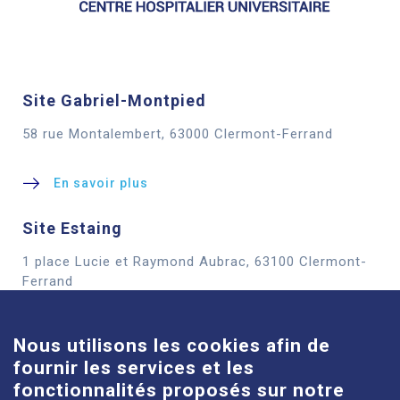
Site Gabriel-Montpied
58 rue Montalembert, 63000 Clermont-Ferrand
En savoir plus
Site Estaing
1 place Lucie et Raymond Aubrac, 63100 Clermont-
Cookies
Ferrand
En savoir plus
Nous utilisons les cookies afin de
fournir les services et les
Site Louise-Michel
fonctionnalités proposés sur notre