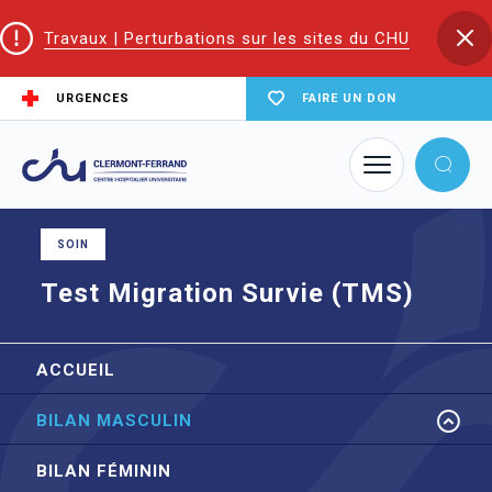
Travaux | Perturbations sur les sites du CHU
URGENCES
FAIRE UN DON
Accueil
Trouver un service du CHU
AMP CECOS
Test Migration Survie (TMS)
SOIN
Test Migration Survie (TMS)
ACCUEIL
BILAN MASCULIN
BILAN FÉMININ