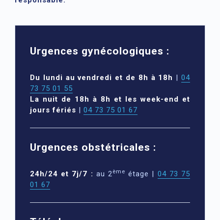
Urgences gynécologiques :
Du lundi au vendredi et de 8h à 18h
|
04
73 75 01 55
La nuit de 18h à 8h et les week-end et
jours fériés
|
04 73 75 01 67
Urgences obstétricales :
ème
24h/24 et 7j/7 :
au 2
étage |
04 73 75
01 67