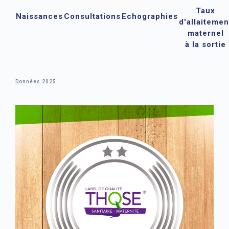
Taux
Naissances
Consultations
Echographies
d'allaitemen
maternel
à la sortie
Données 2025