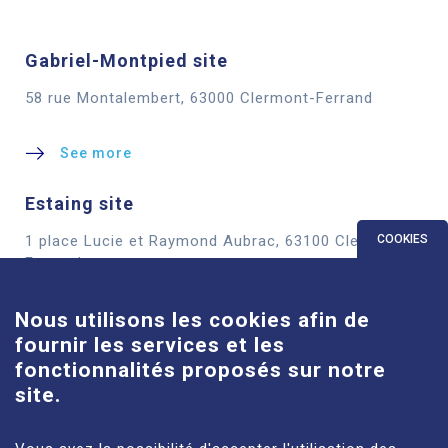
Gabriel-Montpied site
58 rue Montalembert, 63000 Clermont-Ferrand
See more
Estaing site
COOKIES
1 place Lucie et Raymond Aubrac, 63100 Clermont-
Ferrand
Nous utilisons les cookies afin de
See more
fournir les services et les
fonctionnalités proposés sur notre
Louise-Michel site
site.
61 route de Châteaugay, 63118 Cébazat