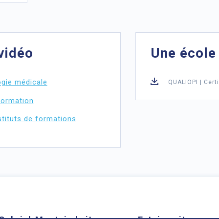
vidéo
Une école 
ogie médicale
QUALIOPI | Cert
 formation
stituts de formations
Cookies