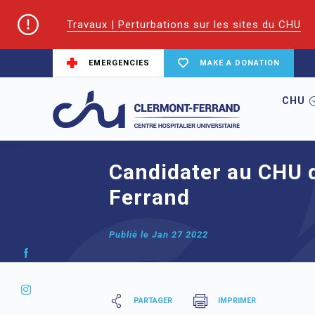
Travaux | Perturbations sur les sites du CHU
EMERGENCIES
MAKE A DONATION
CHU
Home
node
Candidater au CHU de Cle
Candidater au CHU 
Ferrand
Publié le
Jan 27 2022
PARTAGER
IMPRIMER